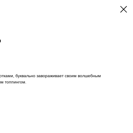
о
тками, буквально завораживает своим волшебным
ым топпингом.