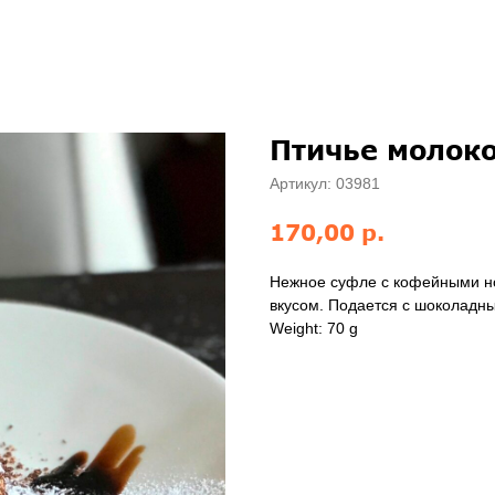
Птичье молок
Артикул:
03981
р.
170,00
Нежное суфле с кофейными но
вкусом. Подается с шоколадн
Weight: 70 g