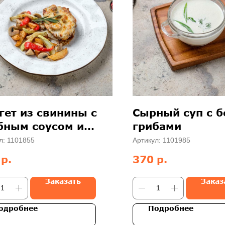
гет из свинины с
Сырный суп с 
бным соусом и
грибами
еным картофелем
л:
1101855
Артикул:
1101985
р.
р.
370
Заказать
Заказ
одробнее
Подробнее