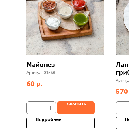
Майонез
Лан
гри
Артикул:
01556
жар
Артику
р.
60
570
Заказать
Подробнее
П