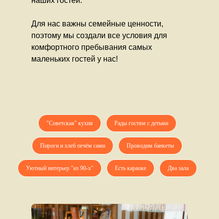
наших гостей.
Для нас важны семейные ценности,
поэтому мы создали все условия для
комфортного пребывания самых
маленьких гостей у нас!
"Советская" кухня
Рады гостям с детьми
Пироги и хлеб печём сами
Проводим банкеты
Уютный интерьер "из 90-х"
Есть караоке
Два зала